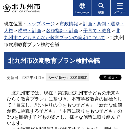
Language
検索
メニュー
現在位置：
トップページ
>
市政情報
>
計画・条例・選挙・
人権
>
構想・計画
>
各種指針・計画
>
子育て・教育
>
北
九州市こどもまんなか教育プランの策定について
> 北九州
市次期教育プラン検討会議
北九州市次期教育プラン検討会議
更新日 : 2024年8月1日
ページ番号：000169601
北九州市では、現在「第2期北九州市子どもの未来を
ひらく教育プラン」に基づき、本市学校教育の目標とし
て「自立し、思いやりの心をもつ子ども」「新たな価値
創造に挑戦する子ども」「本市に誇りをもつ子ども」の
3つを目指す子どもの姿とし、様々な施策に取り組んで
います。