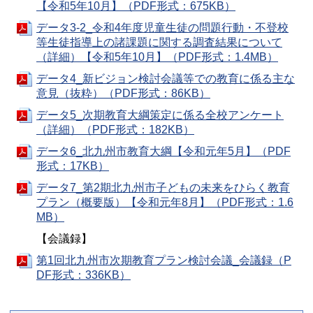
【令和5年10月】（PDF形式：675KB）
データ3-2_令和4年度児童生徒の問題行動・不登校
等生徒指導上の諸課題に関する調査結果について
（詳細）【令和5年10月】（PDF形式：1.4MB）
データ4_新ビジョン検討会議等での教育に係る主な
意見（抜粋）（PDF形式：86KB）
データ5_次期教育大綱策定に係る全校アンケート
（詳細）（PDF形式：182KB）
データ6_北九州市教育大綱【令和元年5月】（PDF
形式：17KB）
データ7_第2期北九州市子どもの未来をひらく教育
プラン（概要版）【令和元年8月】（PDF形式：1.6
MB）
【会議録】
第1回北九州市次期教育プラン検討会議_会議録（P
DF形式：336KB）