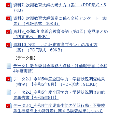
資料7_次期教育大綱の考え方（案）（PDF形式：5
7KB）
資料8_次期教育大綱策定に係る全校アンケート（結
果）（PDF形式：10KB）
資料9_令和5年度総合教育会議（第1回）意見まとめ
（PDF形式：6KB）
資料10_次期「北九州市教育プラン」の考え方
（案）（PDF形式：69KB）
【データ集】
データ1_教育委員会事務の点検・評価報告書【令和
4年度実績】
データ2-1_令和5年度全国学力・学習状況調査結果
（概況）【令和5年8月】（PDF形式：911KB）
データ2-2_令和5年度全国学力・学習状況調査の結
果報告書【令和5年8月】
データ3-1_令和4年度児童生徒の問題行動・不登校
等生徒指導上の諸課題に関する調査結果について