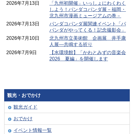
2026年7月13日
「九州初開催」いっしょにわくわく
しよう！パンダコパンダ展－福岡・
北九州市漫画ミュージアムの巻－
2026年7月13日
パンダコパンダ展関連イベント「パ
パンダがやってくる！記念撮影会」
2026年7月10日
北九州市立美術館 企画展 井手康
人展―共鳴する祈り
2026年7月9日
【水環境館】「かわとみずの音楽会
2026 夏編」を開催します
観光・おでかけ
観光ガイド
おでかけ
イベント情報一覧