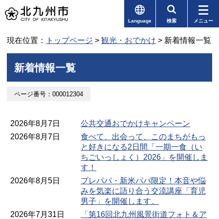
Language
検索
メニュー
現在位置：
トップページ
>
観光・おでかけ
> 新着情報一覧
新着情報一覧
ページ番号：000012304
2026年8月7日
公共交通おでかけキャンペーン
2026年8月7日
食べて、出会って、このまちがもっ
と好きになる2日間「一期一食（い
ちごいっしょく）2026」を開催しま
す！
2026年8月5日
プレパパ・新米パパ限定！本音や悩
みを気楽に語り合う交流講座「育児
男子」を開催します。
2026年7月31日
「第16回北九州風景街道フォト＆ア