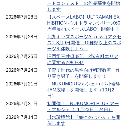
ートコンテスト」の作品募集を開始
します
2026年7月28日
【スペースLABO】ULTRAMAN EX
HIBITION -ウルトラマンシリーズ60
周年展-inスペースLABO 開催中！
2026年7月28日
北九キッズスポーツAccess（アクセ
ス）8月9日開催！10種類以上のスポ
ーツを体験しよう！
2026年7月25日
旧門司三井倶楽部 2階有料エリア
に関するお知らせ
2026年7月24日
子育て世代の男性向け料理教室「作
り置き男子」を開催します！
2026年7月21日
「NUKUMORIマルシェ in JR小倉駅
JAM広場」を開催します（10月2
日）
2026年7月21日
初開催！ NUKUMORI PLUS アー
トマルシェ（11月23日、24日）
2026年7月14日
【水環境館】「絵本のじかん」を開
催します