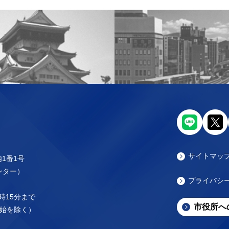
サイトマッ
内1番1号
センター）
プライバシ
時15分まで
市役所へ
始を除く）