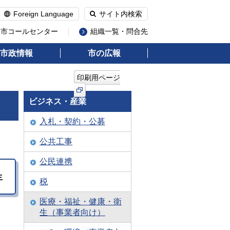
Foreign Language
サイト内検索
州市コールセンター
組織一覧・問合先
市政情報
市の広報
印刷用ページ
ビジネス・産業
入札・契約・公募
公共工事
公民連携
生
税
医療・福祉・健康・衛
生（事業者向け）