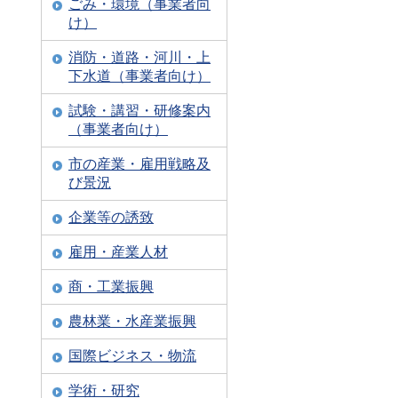
ごみ・環境（事業者向
け）
消防・道路・河川・上
下水道（事業者向け）
試験・講習・研修案内
（事業者向け）
市の産業・雇用戦略及
び景況
企業等の誘致
雇用・産業人材
商・工業振興
農林業・水産業振興
国際ビジネス・物流
学術・研究