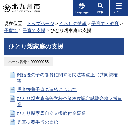
Language
検索
メニュー
現在位置：
トップページ
>
くらしの情報
>
子育て・教育
>
子育て
>
子育て支援
> ひとり親家庭の支援
ひとり親家庭の支援
ページ番号：000000255
離婚後の子の養育に関する民法等改正（共同親権
等）
児童扶養手当の追給について
ひとり親家庭高等学校卒業程度認定試験合格支援事
業
ひとり親家庭自立支援給付金事業
児童扶養手当の支給