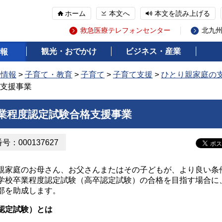
ホーム
本文へ
本文を読み上げる
救急医療テレフォンセンター
北九
観光・おでかけ
ビジネス・産業
報
の情報
>
子育て・教育
>
子育て
>
子育て支援
>
ひとり親家庭の
支援事業
業程度認定試験合格支援事業
：000137627
親家庭のお母さん、お父さんまたはその子どもが、より良い条
学校卒業程度認定試験（高卒認定試験）の合格を目指す場合に
部を助成します。
認定試験）とは