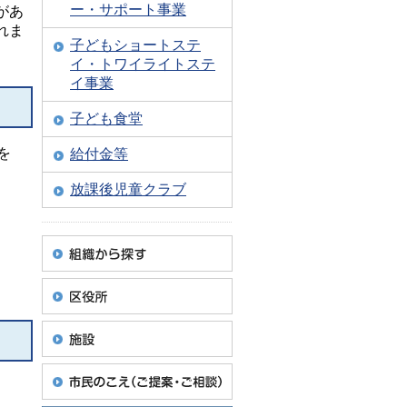
ー・サポート事業
があ
れま
子どもショートステ
イ・トワイライトステ
イ事業
子ども食堂
を
給付金等
放課後児童クラブ