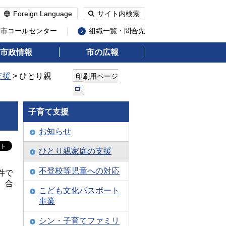
Foreign Language
サイト内検索
州市コールセンター
組織一覧・問合先
市政情報
市の広報
支援
> ひとり親
印刷用ページ
子育て支援
お知らせ
ひとり親家庭の支援
不登校等児童への対応
件で
、合
こども文化パスポート
事業
シン・子育てファミリ