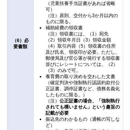
（児童扶養手当証書があれば省略
可）
（注）原則、交付から3か月以内の
ものに限る。
補助経費の領収書
（注）領収書には、（1）宛先
（2）領収年月日（3）領収金額
（6）必
（4）取引内容（5）領収書の住所
要書類
及び氏名、領収印が必要。ただし、
郵便局及び官公署が発行する領収書
並びにレシートについては、（2）
（3）のみで可。
養育費の取り決めを交わした文書
（確定判決や強制執行認諾約款付公
正証書、調停証書など、債務名義化
したものに限る。）
（注）
公正証書の場合、「強制執行
されても構いません」という趣旨の
記載が必要
振込先のわかるもの（通帳の写しな
ど）