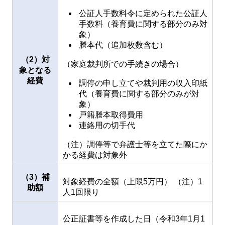
公証人手数料令に定められた公証人
手数料（養育費に関する部分のみ対
象）
謄本代（追加枚数含む）
（2）対
（家庭裁判所での手続きの場合）
象となる
経費
調停の申し立てや裁判用の収入印紙
代（養育費に関する部分のみが対
象）
戸籍謄本取得費用
連絡用の切手代
（注）調停等で弁護士等を立てた際にか
かる経費は対象外
（3）補
対象経費の全額（上限5万円） （注）1
助額
人1回限り
公正証書等を作成した日（令和3年1月1