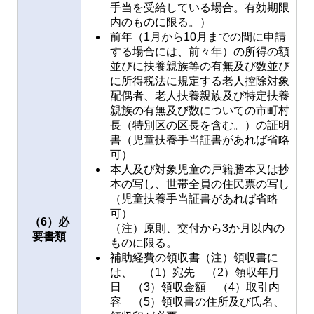
手当を受給している場合。有効期限
内のものに限る。）
前年（1月から10月までの間に申請
する場合には、前々年）の所得の額
並びに扶養親族等の有無及び数並び
に所得税法に規定する老人控除対象
配偶者、老人扶養親族及び特定扶養
親族の有無及び数についての市町村
長（特別区の区長を含む。）の証明
書（児童扶養手当証書があれば省略
可）
本人及び対象児童の戸籍謄本又は抄
本の写し、世帯全員の住民票の写し
（児童扶養手当証書があれば省略
可）
（6）必
（注）原則、交付から3か月以内の
要書類
ものに限る。
補助経費の領収書（注）領収書に
は、 （1）宛先 （2）領収年月
日 （3）領収金額 （4）取引内
容 （5）領収書の住所及び氏名、