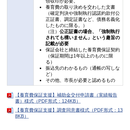
領収印が必要。
養育費の取り決めを交わした文書
（確定判決や強制執行認諾約款付公
正証書、調定証書など、債務名義化
したものに限る。）
（注）
公正証書の場合、「強制執行
されても構いません」という趣旨の
記載が必要
保証会社と締結した養育費保証契約
（保証期間は1年以上のものに限
る）
振込先のわかるもの（通帳の写しな
ど）
その他、市長が必要と認めるもの
【養育費保証支援】補助金交付申請書（実績報告
書）様式（PDF形式：124KB）
【養育費保証支援】調査同意書様式（PDF形式：13
8KB）