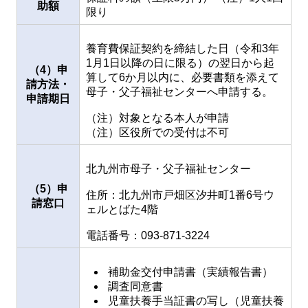
助額
限り
養育費保証契約を締結した日（令和3年
1月1日以降の日に限る）の翌日から起
（4）申
算して6か月以内に、必要書類を添えて
請方法・
母子・父子福祉センターへ申請する。
申請期日
（注）対象となる本人が申請
（注）区役所での受付は不可
北九州市母子・父子福祉センター
（5）申
住所：北九州市戸畑区汐井町1番6号ウ
請窓口
ェルとばた4階
電話番号：093-871-3224
補助金交付申請書（実績報告書）
調査同意書
児童扶養手当証書の写し（児童扶養