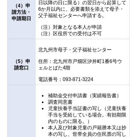
日以降の日に限る）の翌日から起算して
（4）申
6か月以内に、必要書類を添えて母子・
請方法・
父子福祉センターへ申請する。
申請期日
（注）対象となる本人が申請
（注）区役所での受付は不可
北九州市母子・父子福祉センター
（5）申
住所：北九州市戸畑区汐井町1番6号ウ
請窓口
ェルとばた4階
電話番号：093-871-3224
補助金交付申請書（実績報告書）
調査同意書
児童扶養手当証書の写し（児童扶養
手当を受給している場合。有効期限
内のものに限る。）
本人及び対象児童の戸籍謄本又は抄
本の写し、世帯全員の住民票の写し