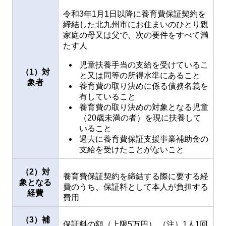
令和3年1月1日以降に養育費保証契約を
締結した北九州市にお住まいのひとり親
家庭の母又は父で、次の要件をすべて満
たす人
児童扶養手当の支給を受けているこ
（1）対
と又は同等の所得水準にあること
象者
養育費の取り決めに係る債務名義を
有していること
養育費の取り決めの対象となる児童
（20歳未満の者）を現に扶養して
いること
過去に養育費保証支援事業補助金の
支給を受けたことがないこと
（2）対
養育費保証契約を締結する際に要する経
象となる
費のうち、保証料として本人が負担する
経費
費用
（3）補
保証料の額（上限5万円） （注）1人1回