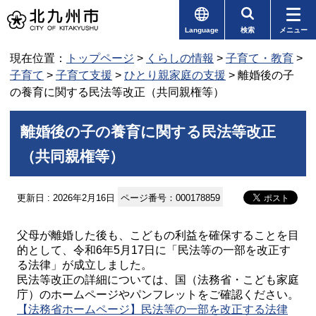
Language
検索
メニュー
現在位置：
トップページ
>
くらしの情報
>
子育て・教育
>
子育て
>
子育て支援
>
ひとり親家庭の支援
> 離婚後の子
の養育に関する民法等改正（共同親権等）
離婚後の子の養育に関する民法等改正
（共同親権等）
更新日 : 2026年2月16日
ページ番号：000178859
父母が離婚した後も、こどもの利益を確保することを目
的として、令和6年5月17日に「民法等の一部を改正す
る法律」が成立しました。
民法等改正の詳細については、国（法務省・こども家庭
庁）のホームページやパンフレットをご確認ください。
【法務省ホームページ】民法等の一部を改正する法律