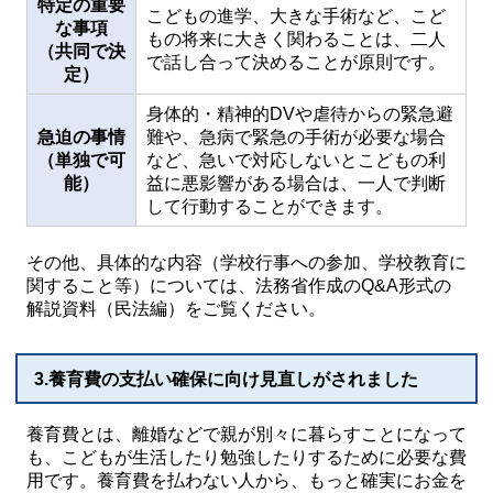
特定の重要
こどもの進学、大きな手術など、こど
な事項
もの将来に大きく関わることは、二人
（共同で決
で話し合って決めることが原則です。
定）
身体的・精神的DVや虐待からの緊急避
急迫の事情
難や、急病で緊急の手術が必要な場合
（単独で可
など、急いで対応しないとこどもの利
能）
益に悪影響がある場合は、一人で判断
して行動することができます。
その他、具体的な内容（学校行事への参加、学校教育に
関すること等）については、法務省作成のQ&A形式の
解説資料（民法編）をご覧ください。
3.養育費の支払い確保に向け見直しがされました
養育費とは、離婚などで親が別々に暮らすことになって
も、こどもが生活したり勉強したりするために必要な費
用です。養育費を払わない人から、もっと確実にお金を