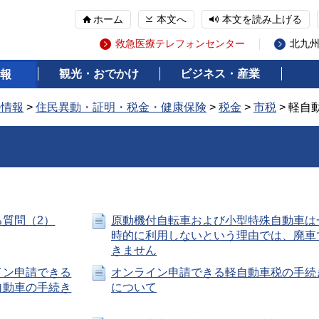
ホーム
本文へ
本文を読み上げる
救急医療テレフォンセンター
北九
観光・おでかけ
ビジネス・産業
報
の情報
>
住民異動・証明・税金・健康保険
>
税金
>
市税
> 軽自
質問（2）
原動機付自転車および小型特殊自動車は
時的に利用しないという理由では、廃車
きません
イン申請できる
オンライン申請できる軽自動車税の手続
自動車の手続き
について