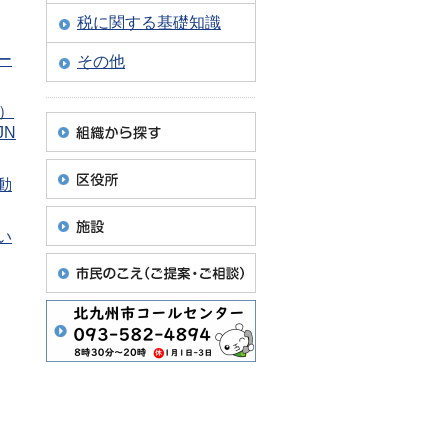
税に関する基礎知識
ー
その他
）
JN
動
い