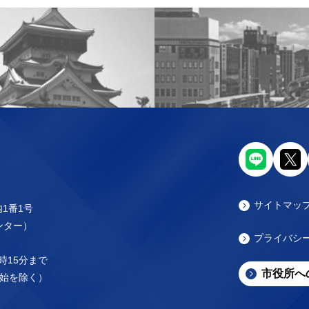
サイトマッ
内1番1号
センター）
プライバシ
時15分まで
市役所へ
始を除く）