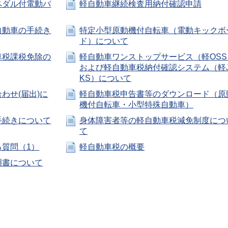
ペダル付電動バ
軽自動車継続検査用納付確認申請
自動車の手続き
特定小型原動機付自転車（電動キックボ
ド）について
車税課税免除の
軽自動車ワンストップサービス（軽OSS
および軽自動車税納付確認システム（軽
KS）について
わせ(届出)に
軽自動車税申告書等のダウンロード（原
機付自転車・小型特殊自動車）
手続きについて
身体障害者等の軽自動車税減免制度につ
て
質問（1）
軽自動車税の概要
明書について