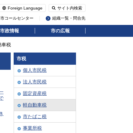
Foreign Language
サイト内検索
州市コールセンター
組織一覧・問合先
市政情報
市の広報
動車税
市税
個人市民税
法人市民税
一
固定資産税
で
軽自動車税
き
市たばこ税
事業所税