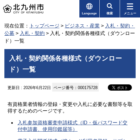
Language
検索
メニュー
現在位置：
トップページ
>
ビジネス・産業
>
入札・契約・
公募
>
入札・契約
> 入札・契約関係各種様式（ダウンロー
ド）一覧
入札・契約関係各種様式（ダウンロー
ド）一覧
更新日 : 2026年6月22日
ページ番号：000175728
有資格業者情報の登録・変更や入札に必要な書類等を取
得するためのページです。
入札参加資格審査申請様式（ID・仮パスワード交
付申請書、使用印鑑届等）