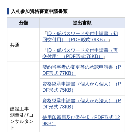
入札参加資格審査申請書類
分類
提出書類
「
ID・仮パスワード交付申請書（初
回交付用）（PDF形式:79KB）
」
共通
「
ID・仮パスワード交付申請書（再
交付用）（PDF形式:78KB）
」
契約当事者の変更等の承認申請書（P
DF形式:77KB）
資格継承申請書（個人から個人）（P
DF形式:75KB）
資格継承申請書（個人から法人）（P
DF形式:78KB）
建設工事
測量及びコ
使用印鑑届及び委任状（PDF形式:12
ンサルタン
9KB）
ト