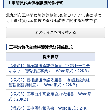
工事請負代金債権譲渡関係様式
北九州市工事請負契約約款第5条第1項ただし書に基づ
く工事請負代金債権の譲渡承諾等に関する様式です。
表のサイズを切り替える
工事請負代金債権譲渡承諾関係様式
提出書類
【様式1】債権譲渡承諾依頼書（下請セーフテ
ィネット債務保証事業）（Word形式：22KB）
【様式2】債権譲渡承諾依頼書（地域建設業経
営強化融資制度）（Word形式：22KB）
【様式3】工事出来高査定協力依頼書（Word形
式：20KB）
【様式4】工事履行報告書（Word形式：24K