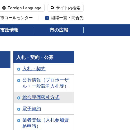
Foreign Language
サイト内検索
州市コールセンター
組織一覧・問合先
市政情報
市の広報
入札・契約・公募
入札・契約
公募情報（プロポーザ
ル・一般競争入札等）
総合評価落札方式
電子契約
業者登録（入札参加資
格申請）