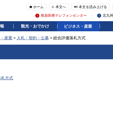
ホーム
本文へ
本文を読み上げる
救急医療テレフォンセンター
北九
報
観光・おでかけ
ビジネス・産業
ス・産業
>
入札・契約・公募
> 総合評価落札方式
落札方式