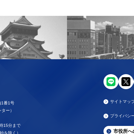
サイトマッ
内1番1号
センター）
プライバシ
時15分まで
市役所へ
始を除く）