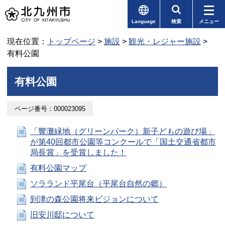
Language
検索
メニュー
現在位置：
トップページ
>
施設
>
観光・レジャー施設
>
有料公園
有料公園
ページ番号：000023095
「響灘緑地（グリーンパーク）新子どもの遊び場」
が第40回都市公園等コンクールで「国土交通省都市
局長賞」を受賞しました！
有料公園マップ
ソラランド平尾台（平尾台自然の郷）
到津の森公園将来ビジョンについて
旧安川邸について