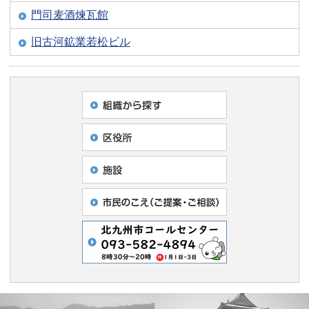
門司麦酒煉瓦館
旧古河鉱業若松ビル