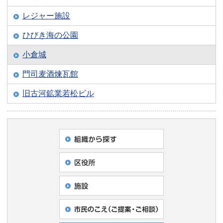
レジャー施設
ひびき海の公園
小倉城
門司麦酒煉瓦館
旧古河鉱業若松ビル