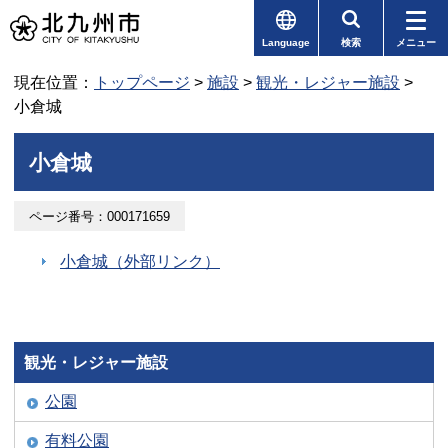
Language
検索
メニュー
現在位置：
トップページ
>
施設
>
観光・レジャー施設
>
小倉城
小倉城
ページ番号：000171659
小倉城（外部リンク）
観光・レジャー施設
公園
有料公園