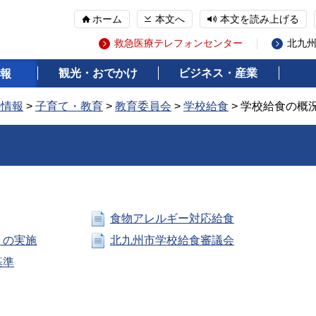
ホーム
本文へ
本文を読み上げる
救急医療テレフォンセンター
北九
観光・おでかけ
ビジネス・産業
報
の情報
>
子育て・教育
>
教育委員会
>
学校給食
> 学校給食の概
食物アレルギー対応給食
トの実施
北九州市学校給食審議会
基準