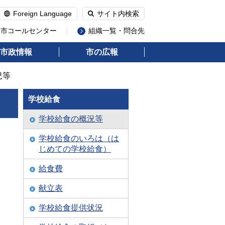
Foreign Language
サイト内検索
州市コールセンター
組織一覧・問合先
市政情報
市の広報
況等
学校給食
学校給食の概況等
学校給食のいろは（は
じめての学校給食）
給食費
献立表
学校給食提供状況