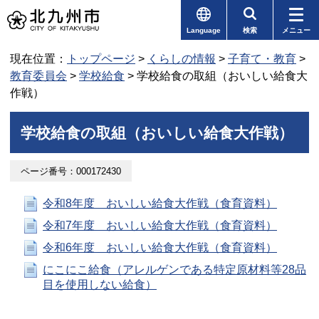
Language
検索
メニュー
現在位置：
トップページ
>
くらしの情報
>
子育て・教育
>
教育委員会
>
学校給食
> 学校給食の取組（おいしい給食大
作戦）
学校給食の取組（おいしい給食大作戦）
ページ番号：000172430
令和8年度 おいしい給食大作戦（食育資料）
令和7年度 おいしい給食大作戦（食育資料）
令和6年度 おいしい給食大作戦（食育資料）
にこにこ給食（アレルゲンである特定原材料等28品
目を使用しない給食）