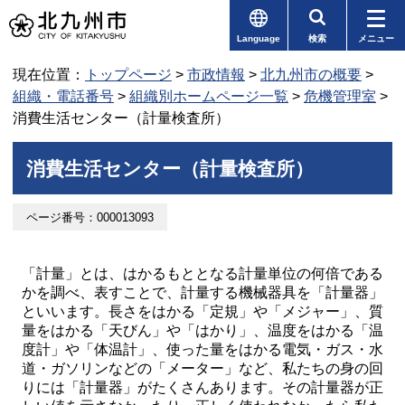
Language
検索
メニュー
現在位置：
トップページ
>
市政情報
>
北九州市の概要
>
組織・電話番号
>
組織別ホームページ一覧
>
危機管理室
>
消費生活センター（計量検査所）
消費生活センター（計量検査所）
ページ番号：000013093
「計量」とは、はかるもととなる計量単位の何倍である
かを調べ、表すことで、計量する機械器具を「計量器」
といいます。長さをはかる「定規」や「メジャー」、質
量をはかる「天びん」や「はかり」、温度をはかる「温
度計」や「体温計」、使った量をはかる電気・ガス・水
道・ガソリンなどの「メーター」など、私たちの身の回
りには「計量器」がたくさんあります。その計量器が正