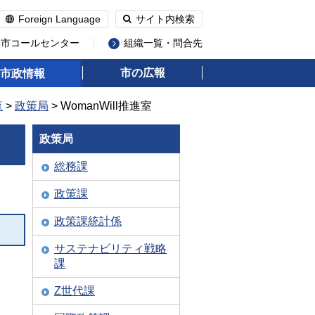
Foreign Language
サイト内検索
州市コールセンター
組織一覧・問合先
市の広報
市政情報
覧
>
政策局
> WomanWill推進室
政策局
総務課
政策課
政策課統計係
サステナビリティ戦略
課
Z世代課