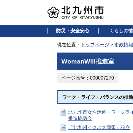
防災・安全安心
くらしの情
現在位置：
トップページ
>
市政情
WomanWill推進室
ページ番号：000007270
ワーク・ライフ・バランスの推
北九州市女性活躍・ワークラ
推進協議会
「北九州イクボス同盟」設立