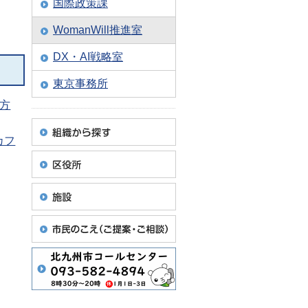
国際政策課
WomanWill推進室
DX・AI戦略室
東京事務所
方
カフ