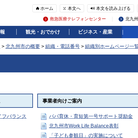
ホーム
本文へ
本文を読み上げる
救急医療テレフォンセンター
北九
報
観光・おでかけ
ビジネス・産業
報
>
北九州市の概要
>
組織・電話番号
>
組織別ホームページ一
進
事業者向けご案内
イフバランス
パパ育休・育短第一号サポート奨励金
北九州市Work Life Balance表彰
「子ども参観日」の実施について