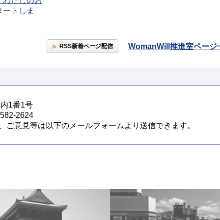
「わたしのお
タートしま
WomanWill推進室ペー
RSS新着ページ配信
城内1番1号
82-2624
、ご意見等は以下のメールフォームより送信できます。