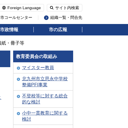
Foreign Language
サイト内検索
州市コールセンター
組織一覧・問合先
市政情報
市の広報
報紙・冊子等
教育委員会の取組み
マイスター教員
北九州市立思永中学校
整備PFI事業
不登校等に対する総合
よ
的な検討
小中一貫教育に関する
検討