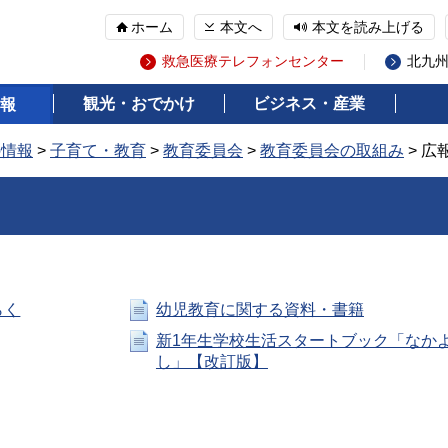
ホーム
本文へ
本文を読み上げる
救急医療テレフォンセンター
北九
観光・おでかけ
ビジネス・産業
報
の情報
>
子育て・教育
>
教育委員会
>
教育委員会の取組み
> 広
らく
幼児教育に関する資料・書籍
新1年生学校生活スタートブック「なか
し」【改訂版】