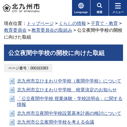
Language
検索
メニュー
現在位置：
トップページ
>
くらしの情報
>
子育て・教育
>
教育委員会
>
教育委員会の取組み
> 公立夜間中学校の開校
に向けた取組
公立夜間中学校の開校に向けた取組
ページ番号：000163383
北九州市立ひまわり中学校（夜間中学校）について
北九州市立ひまわり中学校 校章決定のお知らせ
「公立夜間中学校 授業体験・学校説明会」に関する
情報
北九州市立夜間中学校設置基本計画の検討について
北九州市公立夜間中学校を考える会議