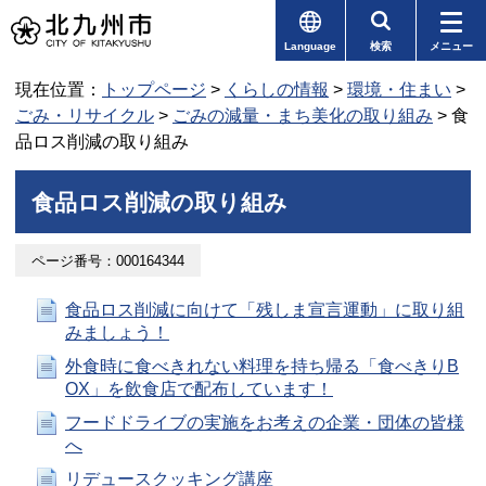
Language
検索
メニュー
現在位置：
トップページ
>
くらしの情報
>
環境・住まい
>
ごみ・リサイクル
>
ごみの減量・まち美化の取り組み
> 食
品ロス削減の取り組み
食品ロス削減の取り組み
ページ番号：000164344
食品ロス削減に向けて「残しま宣言運動」に取り組
みましょう！
外食時に食べきれない料理を持ち帰る「食べきりB
OX」を飲食店で配布しています！
フードドライブの実施をお考えの企業・団体の皆様
へ
リデュースクッキング講座