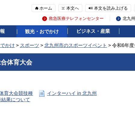
ホーム
本文へ
本文を読み上げる
救急医療テレフォンセンター
北九
報
ビジネス・産業
観光・おでかけ
おでかけ
>
スポーツ
>
北九州市のスポーツイベント
> 令和6年
総合体育大会
体育大会競技種
インターハイ in 北九州
考結果について