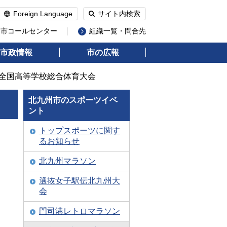
Foreign Language
サイト内検索
州市コールセンター
組織一覧・問合先
市政情報
市の広報
度全国高等学校総合体育大会
北九州市のスポーツイベ
ント
トップスポーツに関す
るお知らせ
北九州マラソン
選抜女子駅伝北九州大
会
門司港レトロマラソン