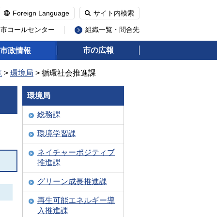
Foreign Language
サイト内検索
州市コールセンター
組織一覧・問合先
市の広報
市政情報
覧
>
環境局
> 循環社会推進課
環境局
総務課
環境学習課
ネイチャーポジティブ
推進課
グリーン成長推進課
再生可能エネルギー導
入推進課