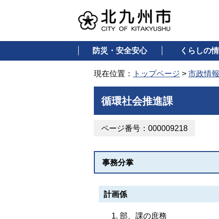
防災・安全安心
くらしの情
現在位置：
トップページ
>
市政情
循環社会推進課
ページ番号：000009218
事務分掌
計画係
部、課の庶務