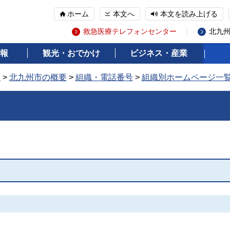
ホーム
本文へ
本文を読み上げる
救急医療テレフォンセンター
北九
報
観光・おでかけ
ビジネス・産業
報
>
北九州市の概要
>
組織・電話番号
>
組織別ホームページ一