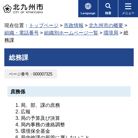
Language
検索
メニュー
現在位置：
トップページ
>
市政情報
>
北九州市の概要
>
組織・電話番号
>
組織別ホームページ一覧
>
環境局
> 総
務課
総務課
ページ番号：000007325
庶務係
局、部、課の庶務
広報
局の予算及び決算
局内事務の連絡調整
環境保全基金
局内他課の所管に属しないこと