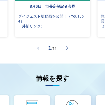
8月6日 市長定例記者会見
ダイジェスト版動画を公開！（YouTub
救
e）
霊
（外部リンク）
せ
1
/
11
情報を探す