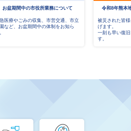
お盆期間中の市役所業務について
令和8年熊本
急医療やごみの収集、市営交通、市立
被災された皆様
園など、お盆期間中の体制をお知ら
げます。
。
一刻も早い復旧
す。