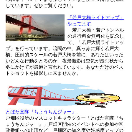
しています。ぜひご覧ください。
「若戸大橋ライトアップ」
やってます
若戸大橋・若戸トンネル
の通行料金無料化を記念し
て、「若戸大橋ライトアッ
プ」を行っています。暗闇の中、真っ赤に輝く若戸大
橋。圧倒的スケールの若戸大橋を前に、あなたはいった
いどんな行動をとるのか。夜景撮影は空気が澄む秋から
冬にかけてが最適と言われています。あなただけのベス
トショットを撮影しに来ませんか。
とばた宣隊『ちょうちんジャー』
戸畑区役所のマスコットキャラクター「とばた宣隊『ち
ょうちんジャー』」戸畑区開催のイベントへの参加や区
政番組への出演など、戸畑区の知名度や好感度アップの