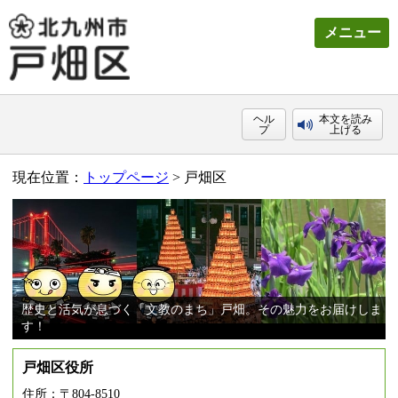
メニュー
ヘル
本文を読み
プ
上げる
現在位置：
トップページ
> 戸畑区
歴史と活気が息づく「文教のまち」戸畑。その魅力をお届けしま
す！
戸畑区役所
住所：〒804-8510