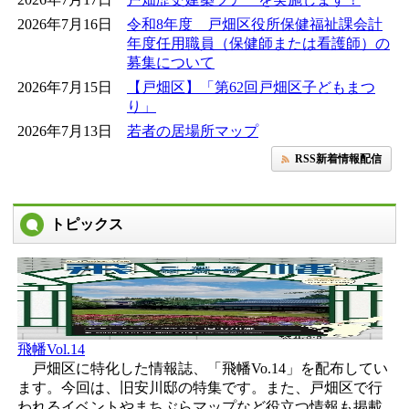
2026年7月16日
令和8年度 戸畑区役所保健福祉課会計
年度任用職員（保健師または看護師）の
募集について
2026年7月15日
【戸畑区】「第62回戸畑区子どもまつ
り」
2026年7月13日
若者の居場所マップ
RSS新着情報配信
トピックス
飛幡Vol.14
戸畑区に特化した情報誌、「飛幡Vo.14」を配布してい
ます。今回は、旧安川邸の特集です。また、戸畑区で行
われるイベントやまちぶらマップなど役立つ情報も掲載