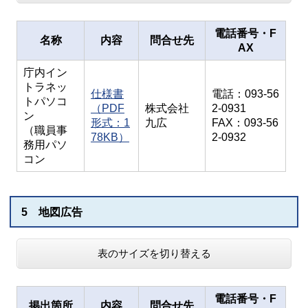
電話番号・F
名称
内容
問合せ先
AX
庁内イン
トラネッ
仕様書
電話：093-56
トパソコ
（PDF
株式会社
2-0931
ン
形式：1
九広
FAX：093-56
（職員事
78KB）
2-0932
務用パソ
コン
5 地図広告
表のサイズを切り替える
電話番号・F
掲出箇所
内容
問合せ先