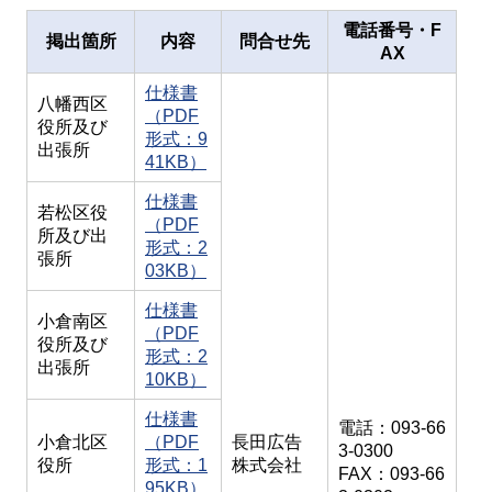
電話番号・F
掲出箇所
内容
問合せ先
AX
仕様書
八幡西区
（PDF
役所及び
形式：9
出張所
41KB）
仕様書
若松区役
（PDF
所及び出
形式：2
張所
03KB）
仕様書
小倉南区
（PDF
役所及び
形式：2
出張所
10KB）
仕様書
電話：093-66
小倉北区
（PDF
長田広告
3-0300
役所
形式：1
株式会社
FAX：093-66
95KB）