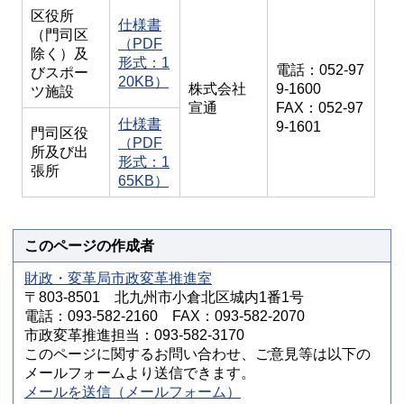
区役所
仕様書
（門司区
（PDF
除く）及
形式：1
電話：052-97
びスポー
20KB）
株式会社
9-1600
ツ施設
宣通
FAX：052-97
仕様書
9-1601
門司区役
（PDF
所及び出
形式：1
張所
65KB）
このページの作成者
財政・変革局市政変革推進室
〒803-8501 北九州市小倉北区城内1番1号
電話：093-582-2160 FAX：093-582-2070
市政変革推進担当：093-582-3170
このページに関するお問い合わせ、ご意見等は以下の
メールフォームより送信できます。
メールを送信（メールフォーム）