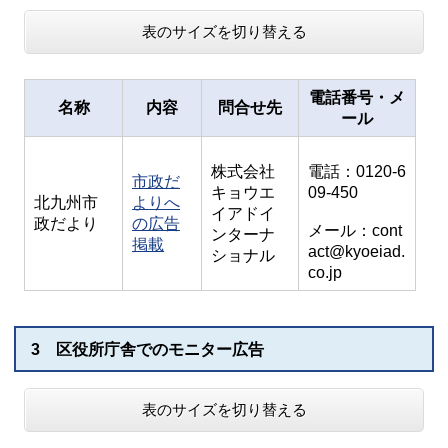
表のサイズを切り替える
電話番号・メ
名称
内容
問合せ先
ール
株式会社
電話：0120-6
市政だ
キョウエ
09-450
北九州市
よりへ
イアドイ
政だより
の広告
メール：cont
ンターナ
掲載
act@kyoeiad.
ショナル
co.jp
3 区役所庁舎でのモニター広告
表のサイズを切り替える