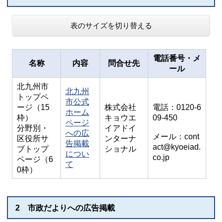
表のサイズを切り替える
電話番号・メ
名称
内容
問合せ先
ール
北九州市
北九州
トップペ
市公式
ージ（15
株式会社
電話：0120-6
ホーム
枠）
キョウエ
09-450
ページ
分野別・
イアドイ
への広
メール：cont
区役所サ
ンターナ
告掲載
act@kyoeiad.
ブトップ
ショナル
につい
co.jp
ページ（6
て
0枠）
2 市政だよりへの広告掲載