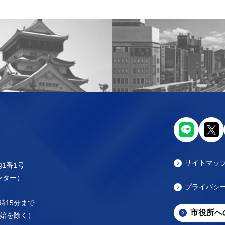
サイトマッ
内1番1号
センター）
プライバシ
時15分まで
市役所へ
始を除く）