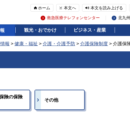
ホーム
本文へ
本文を読み上げる
救急医療テレフォンセンター
北九
観光・おでかけ
ビジネス・産業
報
の情報
>
健康・福祉
>
介護・介護予防
>
介護保険制度
> 介護保
保険の保険
その他