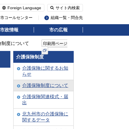
Foreign Language
サイト内検索
州市コールセンター
組織一覧・問合先
市政情報
市の広報
険制度について
印刷用ページ
介護保険制度
介護保険に関するお知
らせ
介護保険制度について
介護保険関連様式・届
出
北九州市の介護保険に
関するデータ