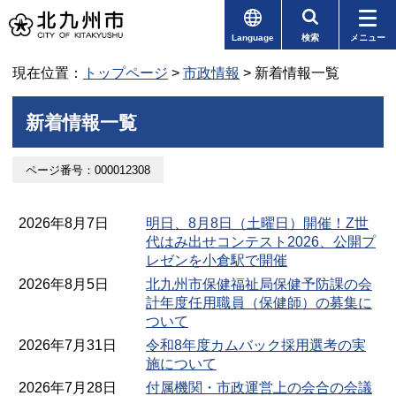
Language
検索
メニュー
現在位置：
トップページ
>
市政情報
> 新着情報一覧
新着情報一覧
ページ番号：000012308
2026年8月7日
明日、8月8日（土曜日）開催！Z世
代はみ出せコンテスト2026、公開プ
レゼンを小倉駅で開催
2026年8月5日
北九州市保健福祉局保健予防課の会
計年度任用職員（保健師）の募集に
ついて
2026年7月31日
令和8年度カムバック採用選考の実
施について
2026年7月28日
付属機関・市政運営上の会合の会議