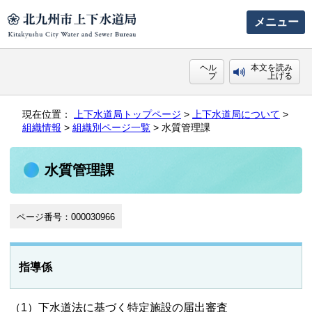
メニュー
ヘル
本文を読み
プ
上げる
現在位置：
上下水道局トップページ
>
上下水道局について
>
組織情報
>
組織別ページ一覧
> 水質管理課
水質管理課
ページ番号：000030966
指導係
（1）下水道法に基づく特定施設の届出審査