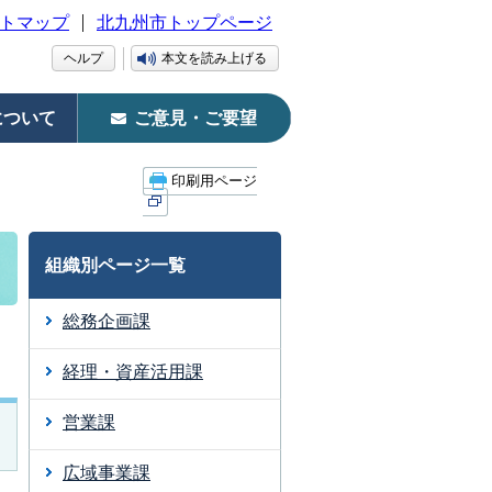
トマップ
北九州市トップページ
ヘルプ
本文を読み上げる
について
ご意見・ご要望
印刷用ページ
組織別ページ一覧
総務企画課
経理・資産活用課
営業課
広域事業課