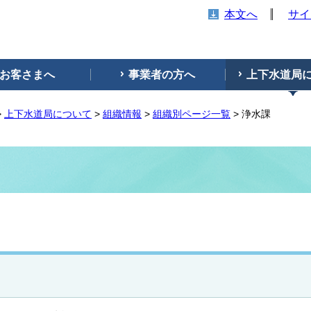
本文へ
サイ
お客さまへ
事業者の方へ
上下水道局
>
上下水道局について
>
組織情報
>
組織別ページ一覧
> 浄水課