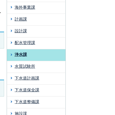
海外事業課
・
計画課
設計課
配水管理課
浄水課
水質試験所
下水道計画課
下水道保全課
下水道整備課
施設課