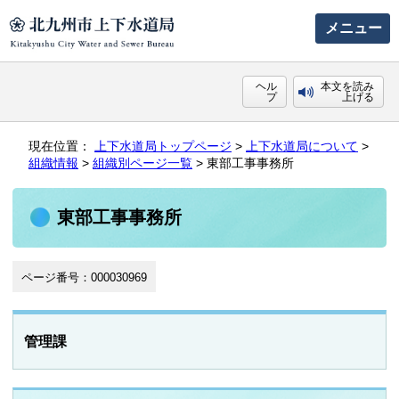
メニュー
ヘル
本文を読み
プ
上げる
現在位置：
上下水道局トップページ
>
上下水道局について
>
組織情報
>
組織別ページ一覧
> 東部工事事務所
東部工事事務所
ページ番号：000030969
管理課