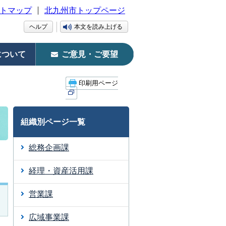
トマップ
北九州市トップページ
ヘルプ
本文を読み上げる
について
ご意見・ご要望
印刷用ページ
組織別ページ一覧
総務企画課
経理・資産活用課
営業課
広域事業課