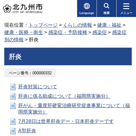
Language
検索
メニュー
現在位置：
トップページ
>
くらしの情報
>
健康・福祉
>
健康・医療・衛生
>
感染症・予防接種
>
感染症
>
感染症
別の情報
> 肝炎
肝炎
ページ番号：000000332
肝炎対策について
肝炎に係る助成について（福岡県実施分）
肝がん・重度肝硬変治療研究促進事業について（福
岡県実施分）
7月28日は世界肝炎デー・日本肝炎デーです
A型肝炎