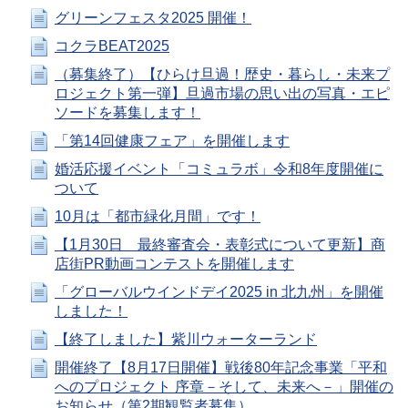
グリーンフェスタ2025 開催！
コクラBEAT2025
（募集終了）【ひらけ旦過！歴史・暮らし・未来プ
ロジェクト第一弾】旦過市場の思い出の写真・エピ
ソードを募集します！
「第14回健康フェア」を開催します
婚活応援イベント「コミュラボ」令和8年度開催に
ついて
10月は「都市緑化月間」です！
【1月30日 最終審査会・表彰式について更新】商
店街PR動画コンテストを開催します
「グローバルウインドデイ2025 in 北九州」を開催
しました！
【終了しました】紫川ウォーターランド
開催終了【8月17日開催】戦後80年記念事業「平和
へのプロジェクト 序章－そして、未来へ－」開催の
お知らせ（第2期観覧者募集）