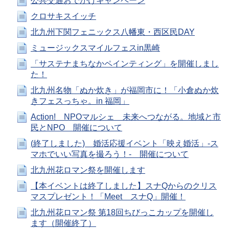
公共交通おでかけキャンペーン
クロサキスイッチ
北九州下関フェニックス八幡東・西区民DAY
ミュージックスマイルフェスin黒崎
「サステナまちなかペインティング」を開催しまし
た！
北九州名物「ぬか炊き」が福岡市に！「小倉ぬか炊
きフェスっちゃ。in 福岡」
Action! NPOマルシェ 未来へつながる。地域と市
民とNPO 開催について
(終了しました) 婚活応援イベント「映え婚活」‐ス
マホでいい写真を撮ろう！‐ 開催について
北九州花ロマン祭を開催します
【本イベントは終了しました】スナQからのクリス
マスプレゼント！「Meet スナQ」開催！
北九州花ロマン祭 第18回ちびっこカップを開催し
ます（開催終了）