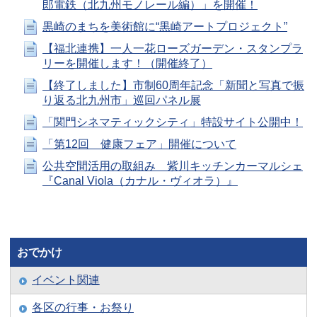
郎電鉄（北九州モノレール編）」を開催！
黒崎のまちを美術館に“黒崎アートプロジェクト”
【福北連携】一人一花ローズガーデン・スタンプラ
リーを開催します！（開催終了）
【終了しました】市制60周年記念「新聞と写真で振
り返る北九州市」巡回パネル展
「関門シネマティックシティ」特設サイト公開中！
「第12回 健康フェア」開催について
公共空間活用の取組み 紫川キッチンカーマルシェ
『Canal Viola（カナル・ヴィオラ）』
おでかけ
イベント関連
各区の行事・お祭り