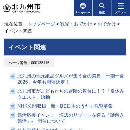
Language
検索
メニュー
現在位置：
トップページ
>
観光・おでかけ
>
おでかけ
>
イベント関連
イベント関連
ページ番号：000138115
北九州の地元絶品グルメが集う食の祭典「一期一食
2026」今年も開催決定！
北九州市がこどもたちの冒険の舞台に！？「夏休み
クエスト」始動
NHK公開収録「新・BS日本のうた」観覧募集
婚活応援イベント 海辺のリゾートを巡る「謎解き
婚活」‐ 開催について