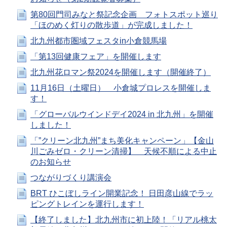
第80回門司みなと祭記念企画 フォトスポット巡り
「ほのめく灯りの散歩道」が完成しました！
北九州都市圏域フェスタin小倉競馬場
「第13回健康フェア」を開催します
北九州花ロマン祭2024を開催します（開催終了）
11月16日（土曜日） 小倉城プロレスを開催しま
す！
「グローバルウインドデイ2024 in 北九州」を開催
しました！
「”クリーン北九州”まち美化キャンペーン」【金山
川ごみゼロ・クリーン清掃】 天候不順による中止
のお知らせ
つながりづくり講演会
BRT ひこぼしライン開業記念！ 日田彦山線でラッ
ピングトレインを運行します！
【終了しました】北九州市に初上陸！「リアル桃太