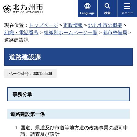
Language
検索
メニュー
現在位置：
トップページ
>
市政情報
>
北九州市の概要
>
組織・電話番号
>
組織別ホームページ一覧
>
都市整備局
>
道路建設課
道路建設課
ページ番号：000138508
事務分掌
道路建設第一係
国道、県道及び市道等地方道の改築事業の認可申
請、調査及び設計