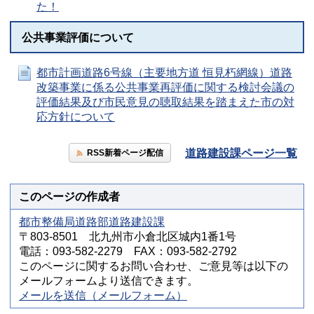
た！
公共事業評価について
都市計画道路6号線（主要地方道 恒見朽網線）道路
改築事業に係る公共事業再評価に関する検討会議の
評価結果及び市民意見の聴取結果を踏まえた市の対
応方針について
道路建設課ページ一覧
RSS新着ページ配信
このページの作成者
都市整備局道路部道路建設課
〒803-8501 北九州市小倉北区城内1番1号
電話：093-582-2279 FAX：093-582-2792
このページに関するお問い合わせ、ご意見等は以下の
メールフォームより送信できます。
メールを送信（メールフォーム）