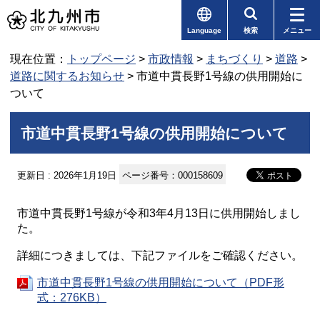
Language
検索
メニュー
現在位置：
トップページ
>
市政情報
>
まちづくり
>
道路
>
道路に関するお知らせ
> 市道中貫長野1号線の供用開始に
ついて
市道中貫長野1号線の供用開始について
更新日 : 2026年1月19日
ページ番号：000158609
市道中貫長野1号線が令和3年4月13日に供用開始しまし
た。
詳細につきましては、下記ファイルをご確認ください。
市道中貫長野1号線の供用開始について（PDF形
式：276KB）