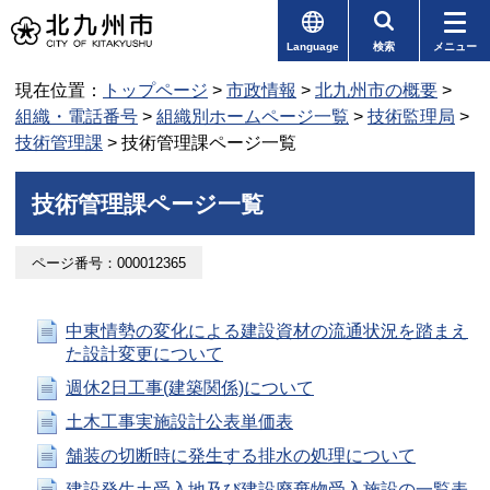
Language
検索
メニュー
現在位置：
トップページ
>
市政情報
>
北九州市の概要
>
組織・電話番号
>
組織別ホームページ一覧
>
技術監理局
>
技術管理課
> 技術管理課ページ一覧
技術管理課ページ一覧
ページ番号：000012365
中東情勢の変化による建設資材の流通状況を踏まえ
た設計変更について
週休2日工事(建築関係)について
土木工事実施設計公表単価表
舗装の切断時に発生する排水の処理について
建設発生土受入地及び建設廃棄物受入施設の一覧表