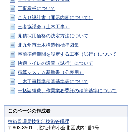
工事看板について
金入り設計書（開示内容について）
三者協議会（土木工事）
見積採用価格の決定方法について
北九州市土木構造物標準図集
事前準備期間を設定する工事（試行）について
快適トイレの設置（試行）について
積算システム基準書（公表用）
土木工事標準積算基準等について
一括諸経費、作業業務委託の積算基準について
このページの作成者
技術監理局技術部技術管理課
〒803-8501 北九州市小倉北区城内1番1号