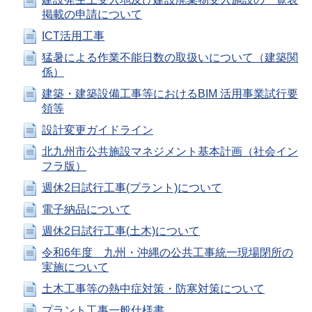
掲載の申請について
ICT活用工事
猛暑による作業不能日数の取扱いについて（建築関
係）
建築・建築設備工事等におけるBIM 活用事業試行要
領等
設計変更ガイドライン
北九州市公共施設マネジメント基本計画（社会イン
フラ版）
週休2日試行工事(プラント)について
電子納品について
週休2日試行工事(土木)について
令和6年度 九州・沖縄の公共工事統一現場閉所の
実施について
土木工事等の熱中症対策・防寒対策について
プラント工事一般仕様書