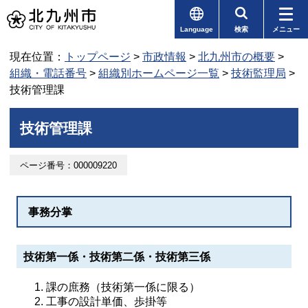
Language
検索
メニュー
現在位置：
トップページ
>
市政情報
>
北九州市の概要
>
組織・電話番号
>
組織別ホームページ一覧
>
技術監理局
>
技術管理課
技術管理課
ページ番号：000009220
事務分掌
技術第一係・技術第二係・技術第三係
課の庶務（技術第一係に限る）
工事の設計単価、歩掛等