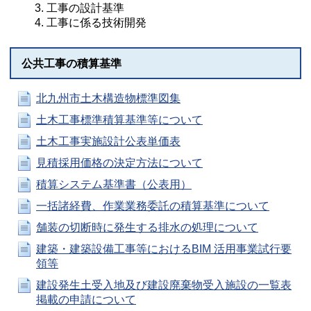
工事の設計基準
工事に係る技術開発
公共工事の積算基準
北九州市土木構造物標準図集
土木工事標準積算基準等について
土木工事実施設計公表単価表
見積採用価格の決定方法について
積算システム基準書（公表用）
一括諸経費、作業業務委託の積算基準について
舗装の切断時に発生する排水の処理について
建築・建築設備工事等におけるBIM 活用事業試行要
領等
建設発生土受入地及び建設廃棄物受入施設の一覧表
掲載の申請について