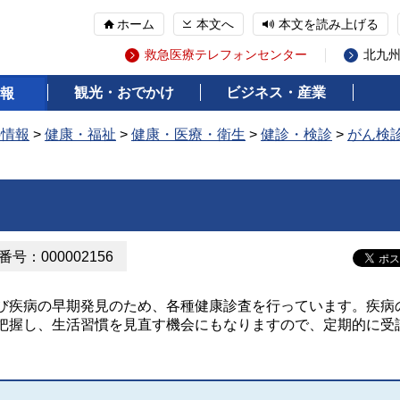
ホーム
本文へ
本文を読み上げる
救急医療テレフォンセンター
北九
観光・おでかけ
ビジネス・産業
報
の情報
>
健康・福祉
>
健康・医療・衛生
>
健診・検診
>
がん検
号：000002156
び疾病の早期発見のため、各種健康診査を行っています。疾病
把握し、生活習慣を見直す機会にもなりますので、定期的に受