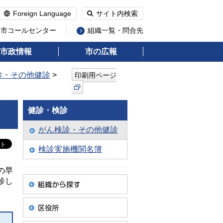
Foreign Language
サイト内検索
州市コールセンター
組織一覧・問合先
市政情報
市の広報
診・その他健診
>
印刷用ページ
健診・検診
がん検診・その他健診
検診実施機関名簿
の早
診し