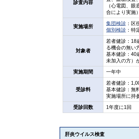
診査内容
（心電図、眼
合により実施
集団検診
：区
実施場所
個別検診
：特
若者健診：1
る機会の無い
対象者
基本健診：4
未加入の方）
実施期間
一年中
若者健診：1,0
受診料
基本健診：無
実施場所に持
受診回数
1年度に1回
肝炎ウイルス検査