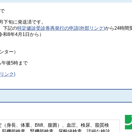
まで
3月下旬に発送済です。
、下記の
特定健診受診券再発行の申請(外部リンク)
から24時間
和8年4月1日から）
。
務センター）
ら午後5時まで
リンク)
定（身長、体重、BMI、腹囲）、血圧、検尿、脂質検
、肝機能検査、腎機能検査、尿酸値検査、詳細な検診