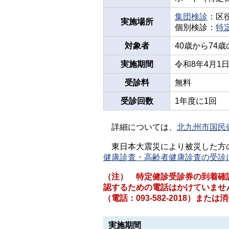
集団検診
：区
実施場所
個別検診：
特
対象者
40歳から74
実施期間
令和8年4月1
受診料
無料
受診回数
1年度に1回
詳細については、
北九州市国民
東日本大震災により被災した方
健康診査・高齢者健康診査の受診
（注） 特定健診受診券の到着確
認するための電話はかけていませ
（電話：093-582-2018）また
実施期間