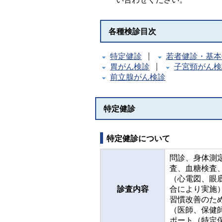
各種検診目次
特定健診
若者健診・基本
胃がん検診
子宮頸がん検
前立腺がん検診
特定健診
特定健診について
問診、身体測
査、血糖検査
（心電図、眼
診査内容
合により実施
習慣改善のた
（医師、保健
ポート（特定