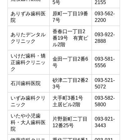
5号
2155
ありずみ歯科医
原町一丁目19番
093-562-
院
7号
2200
香春口一丁目2
ありたデンタル
093-922-
番19号 有實ビ
クリニック
2888
ル2階
いけだ歯科・矯
金田一丁目2番6
093-581-
正歯科クリニッ
号
5556
ク
砂津二丁目2番2
093-521-
石川歯科医院
3号
5072
いずみ歯科クリ
大手町3番1号
093-582-
ニック
土居ビル2階
5800
いたや小児歯
片野新町二丁目
093-921-
科・大人歯科医
12番25号
3443
院