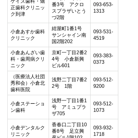
ケイズ歯科・矯
番3号 アクロ
093-653-
正歯科クリニッ
スプラザいとう
1313
ク到津
づ2階
紺屋町1番1号
小倉あすか歯科
093-531-
サンシャイン南
クリニック
4519
国2階202
小倉あんざい歯
京町一丁目2番2
093-383-
科・歯周病クリ
4号 小倉新興
0373
ニック
ビル601
（医療法人社団
浅野二丁目7番2
093-512-
秀和会）小倉北
2号 1階
9200
歯科医院
浅野一丁目1番1
小倉ステーショ
093-512-
号 アミュプラ
ン歯科
1073
ザ705
香春口二丁目10
小倉デンタルク
093-932-
番8号 足立興
リニック
1718
産ビル1階102