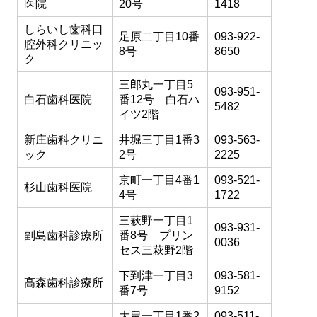
医院
20号
1418
しらいし歯科口
足原二丁目10番
093-922-
腔外科クリニッ
8号
8650
ク
三郎丸一丁目5
093-951-
白石歯科医院
番12号 白石ハ
5482
イツ2階
新庄歯科クリニ
井堀三丁目1番3
093-563-
ック
2号
2225
京町一丁目4番1
093-521-
杉山歯科医院
4号
1722
三萩野一丁目1
093-931-
副島歯科診療所
番8号 プリン
0036
セス三萩野2階
下到津一丁目3
093-581-
高森歯科診療所
番7号
9152
大畠一丁目1番2
093-511-