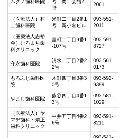
ムクノ歯科医院
号 商工会館2
2061
階
（医療法人）村
米町二丁目2番1
093-551-
上歯科医院
号 新小倉ビル
2011
（医療法人志裕
室町二丁目9番1
093-591-
会）むろまち歯
-107号
8727
科クリニック
清水二丁目2番2
093-561-
守永歯科医院
2号
0173
もろふじ歯科医
木町四丁目3番3
093-592-
院
0号
9399
熊谷四丁目4番1
093-581-
やまじ歯科医院
3号
1029
（医療法人）ヤ
中井五丁目4番2
093-591-
マヂ歯科・矯正
6号
8211
歯科クリニック
093-541-