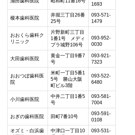
浦田歯科医院
昭和町11番16号
1693
井堀三丁目26番
093-571-
榎本歯科医院
25号
1479
片野新町三丁目
おおくら歯科ク
093-952-
1番1号 メディ
リニック
0030
プラ城野106号
黄金一丁目9番7
093-921-
大田歯科医院
号
7323
米町一丁目5番1
おおつぼ歯科医
093-522-
5号 勝山大阪
院
6480
町ビル3階
中井二丁目1番5
093-581-
小川歯科医院
号
7004
093-591-
おぎの歯科医院
田町7番10号
0108
オズミ・白浜歯
中津口一丁目10
093-531-