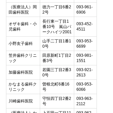
（医療法人）岡
徳力一丁目6番2
093-961-
田歯科医院
2号
6906
長行東一丁目1
オザキ歯科・小
093-452-
番10号 嵐山パ
児歯科
4511
ークハイツ2001
山手二丁目1番1
093-953-
小野友子歯科
0号
6699
笠井歯科クリニ
田原新町1丁目2
093-981-
ック
番3号
1551
若園三丁目2番3
093-921-
加藤歯科医院
0号
2613
かなまる歯科ク
曽根北町6番16
093-953-
リニック
号
6066
守恒四丁目2番2
093-963-
川崎歯科医院
号
2112
（医療法人）か
上石田一丁目11
093-962-