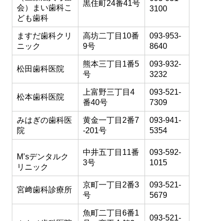
黒住町24番41号
会）まい歯科こ
3100
ども歯科
ますだ歯科クリ
高坊二丁目10番
093-953-
ニック
9号
8640
熊本三丁目1番5
093-932-
松田歯科医院
号
3232
上富野三丁目4
093-521-
松本歯科医院
番40号
7309
みはぎの歯科医
黄金一丁目2番7
093-941-
院
-201号
5354
中井五丁目11番
093-592-
M’sデンタルク
3号
1015
リニック
京町一丁目2番3
093-521-
宮﨑歯科診療所
号
5679
魚町二丁目6番1
093-521-