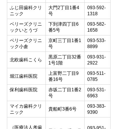
ふじ田歯科クリ
大門2丁目1番4
093-592-
ニック
号
1318
ベリーズクリニ
下到津四丁目6
093-582-
ックいとうづ
番5号
1658
ベリーズクリニ
京町三丁目1番1
093-533-
ック小倉
号
8899
黒原二丁目32番
093-931-
北欧歯科こくら
1号1階
2922
上富野二丁目9
093-511-
堀江歯科医院
番16号
0785
保利歯科医院
赤坂二丁目1番2
093-531-
号
6963
マイカ歯科クリ
093-383-
貴船町3番6号
ニック
9390
（医療法人考歯
093-951-