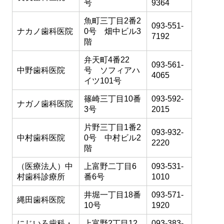
号
9364
魚町三丁目2番2
093-551-
ナカノ歯科医院
0号 畑中ビル3
7192
階
弁天町4番22
093-561-
中野歯科医院
号 ソフィアハ
4065
イツ101号
篠崎三丁目10番
093-592-
ナガノ歯科医院
3号
2015
片野三丁目1番2
093-932-
中村歯科医院
0号 中村ビル2
2220
階
（医療法人）中
上富野二丁目6
093-531-
村歯科診療所
番6号
1010
井堀一丁目18番
093-571-
縄田歯科医院
10号
1920
にじいろ歯科・
上富野2丁目12
093-383-