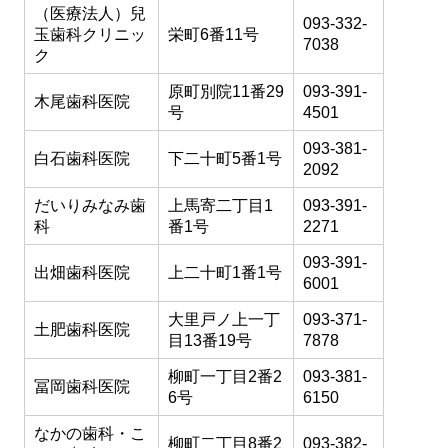
（医療法人）兒
093-332-
玉歯科クリニッ
栄町6番11号
7038
ク
原町別院11番29
093-391-
木尾歯科医院
号
4501
093-381-
白石歯科医院
下二十町5番1号
2092
だいりみなみ歯
上馬寄二丁目1
093-391-
科
番1号
2271
093-391-
出畑歯科医院
上二十町1番1号
6001
大里戸ノ上一丁
093-371-
土肥歯科医院
目13番19号
7878
柳町一丁目2番2
093-381-
冨岡歯科医院
6号
6150
なかの歯科・こ
柳町二丁目8番2
093-382-