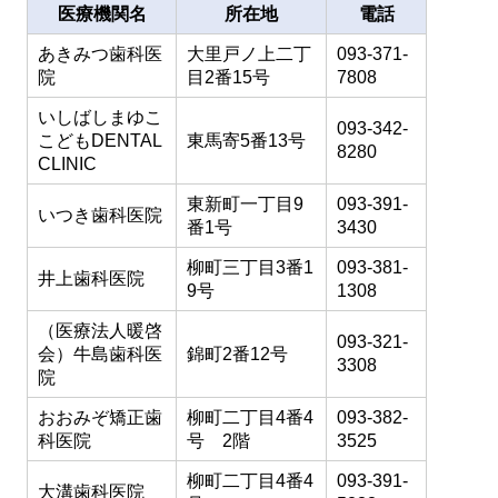
医療機関名
所在地
電話
あきみつ歯科医
大里戸ノ上二丁
093-371-
院
目2番15号
7808
いしばしまゆこ
093-342-
こどもDENTAL
東馬寄5番13号
8280
CLINIC
東新町一丁目9
093-391-
いつき歯科医院
番1号
3430
柳町三丁目3番1
093-381-
井上歯科医院
9号
1308
（医療法人暖啓
093-321-
会）牛島歯科医
錦町2番12号
3308
院
おおみぞ矯正歯
柳町二丁目4番4
093-382-
科医院
号 2階
3525
柳町二丁目4番4
093-391-
大溝歯科医院