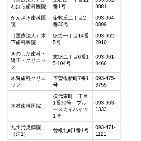
わはら歯科医院
番1号
8881
かんざき歯科医
企救丘二丁目2
093-964-
院
番30号
0899
（医療法人）木
徳力一丁目14番
093-962-
下歯科医院
5号
2910
きのした歯科・
志徳二丁目6番1
093-961-
矯正・クリニッ
5-104号
8466
ク
木畠歯科クリニ
下曽根新町7番1
093-475-
ック
号
3755
横代東町一丁目
1番30号 ブル
093-963-
木村歯科医院
ースカイハイツ
1333
1階
九州労災病院
093-471-
曽根北町1番1号
（注1）
1121