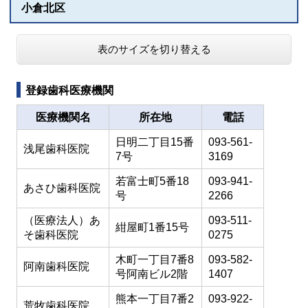
小倉北区
表のサイズを切り替える
登録歯科医療機関
医療機関名
所在地
電話
日明二丁目15番
093-561-
浅尾歯科医院
7号
3169
若富士町5番18
093-941-
あさひ歯科医院
号
2266
（医療法人）あ
093-511-
紺屋町1番15号
そ歯科医院
0275
木町一丁目7番8
093-582-
阿南歯科医院
号阿南ビル2階
1407
熊本一丁目7番2
093-922-
荒牧歯科医院