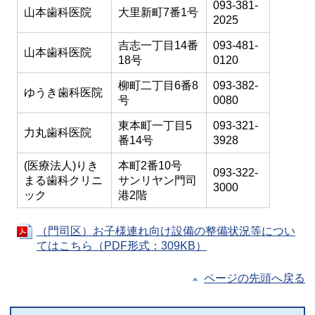
093-381-
山本歯科医院
大里新町7番1号
2025
吉志一丁目14番
093-481-
山本歯科医院
18号
0120
柳町二丁目6番8
093-382-
ゆうき歯科医院
号
0080
東本町一丁目5
093-321-
力丸歯科医院
番14号
3928
(医療法人)りき
本町2番10号
093-322-
まる歯科クリニ
サンリヤン門司
3000
ック
港2階
（門司区）お子様連れ向け設備の整備状況等につい
てはこちら（PDF形式：309KB）
ページの先頭へ戻る