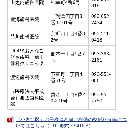
山之内歯科医院
神幸町4番6号
8181
上到津四丁目3
093-652-
横溝歯科医院
番9-101号
2434
京町四丁目4番3
093-511-
芳川歯科医院
2号
0418
LIORAおとなこ
熊本一丁目9番7
093-383-
ども歯科・矯正
号
2161
歯科クリニック
下富野一丁目4
093-551-
渡辺歯科医院
番51号
0861
（医療法人平成
黄金二丁目9番2
093-951-
会）渡辺歯科医
0-201号
7750
院
（小倉北区）お子様連れ向け設備の整備状況等につ
いてはこちら（PDF形式：541KB）