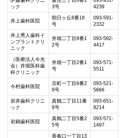
伊藤歯科クリニ
重住三丁目6番1
093-931-
ック
3号
4239
朝日ヶ丘8番18
093-591-
井上歯科医院
号
2332
井上秀人歯科イ
井堀二丁目8番1
093-592-
ンプラントクリ
2号
4417
ニック
（医療法人今光
井堀一丁目2番1
093-571-
会）井堀医科歯
号
5511
科クリニック
京町一丁目6番2
093-521-
今村歯科医院
9号
5666
岩井歯科クリニ
真鶴二丁目11番
093-651-
ック
9号
8214
真鶴二丁目5番2
093-571-
岩鍋歯科医院
5号
1497
香春口一丁目13