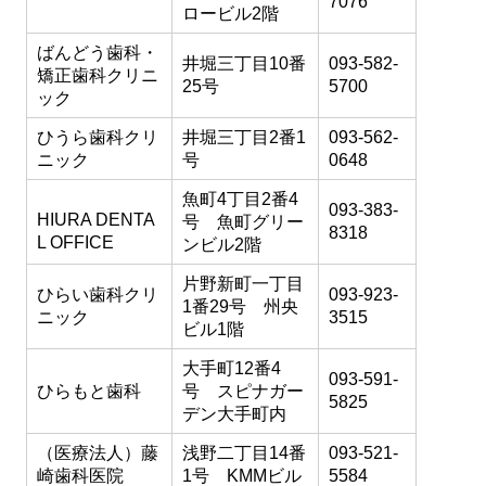
7076
ロービル2階
ばんどう歯科・
井堀三丁目10番
093-582-
矯正歯科クリニ
25号
5700
ック
ひうら歯科クリ
井堀三丁目2番1
093-562-
ニック
号
0648
魚町4丁目2番4
093-383-
HIURA DENTA
号 魚町グリー
8318
L OFFICE
ンビル2階
片野新町一丁目
ひらい歯科クリ
093-923-
1番29号 州央
ニック
3515
ビル1階
大手町12番4
093-591-
ひらもと歯科
号 スピナガー
5825
デン大手町内
（医療法人）藤
浅野二丁目14番
093-521-
崎歯科医院
1号 KMMビル
5584