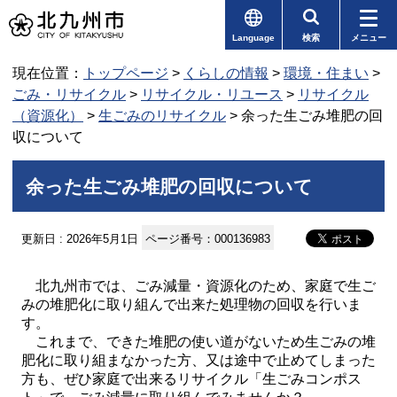
Language
検索
メニュー
現在位置：
トップページ
>
くらしの情報
>
環境・住まい
>
ごみ・リサイクル
>
リサイクル・リユース
>
リサイクル
（資源化）
>
生ごみのリサイクル
> 余った生ごみ堆肥の回
収について
余った生ごみ堆肥の回収について
更新日 : 2026年5月1日
ページ番号：000136983
北九州市では、ごみ減量・資源化のため、家庭で生ご
みの堆肥化に取り組んで出来た処理物の回収を行いま
す。
これまで、できた堆肥の使い道がないため生ごみの堆
肥化に取り組まなかった方、又は途中で止めてしまった
方も、ぜひ家庭で出来るリサイクル「生ごみコンポス