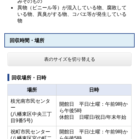
みそのもの
異物（ビニール等）が混入している物、腐敗して
いる物、異臭がする物、コバエ等が発生している
物
回収時間・場所
表のサイズを切り替える
回収場所・日時
場所
日時
枝光南市民センタ
開館日 平日/土曜：午前9時か
ー
ら午後5時
(八幡東区中央三丁
休館日 日曜日/祝日/年末年始
目9番5号)
祝町市民センター
開館日 平日/土曜：午前9時か
(八幡東区宮の町二
ら午後5時