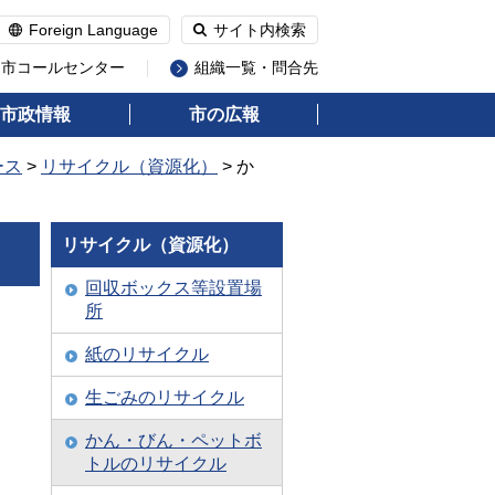
Foreign Language
サイト内検索
州市コールセンター
組織一覧・問合先
市政情報
市の広報
ース
>
リサイクル（資源化）
> か
リサイクル（資源化）
回収ボックス等設置場
所
紙のリサイクル
生ごみのリサイクル
かん・びん・ペットボ
トルのリサイクル