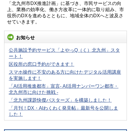
「北九州市DX推進計画」に基づき、市民サービスの向
上、業務の効率化、働き方改革に一体的に取り組み、市
役所のDXを進めるとともに、地域全体のDXへと波及さ
せていきます。
お知らせ
公共施設予約サービス「よやっQ（く）北九州」スタ
ート！
区役所の窓口予約ができます！
スマホ操作に不安のある方に向けたデジタル活用講座
を実施します！
「AI活用推進都市」宣言- AI活用ナンバーワン都市・
北九州市に向けた挑戦 -
「北九州課題快傑バスターズ」を構築しました！
「月刊！DX・AIわくわく発見帖」最新号を公開しま
した！