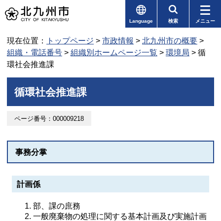
Language
検索
メニュー
現在位置：
トップページ
>
市政情報
>
北九州市の概要
>
組織・電話番号
>
組織別ホームページ一覧
>
環境局
> 循
環社会推進課
循環社会推進課
ページ番号：000009218
事務分掌
計画係
部、課の庶務
一般廃棄物の処理に関する基本計画及び実施計画