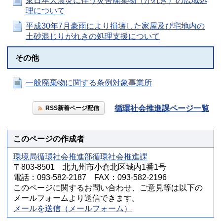
東日本大震災に伴う災害廃棄物（がれき）の広域処
理について
平成30年7月豪雨により損壊した家屋及び宅地内の
土砂混じりがれきの処理支援について
その他
一般廃棄物に関する条例対象事業所
循環社会推進課ページ一覧
RSS新着ページ配信
このページの作成者
環境局循環社会推進部循環社会推進課
〒803-8501 北九州市小倉北区城内1番1号
電話：093-582-2187 FAX：093-582-2196
このページに関するお問い合わせ、ご意見等は以下の
メールフォームより送信できます。
メールを送信（メールフォーム）