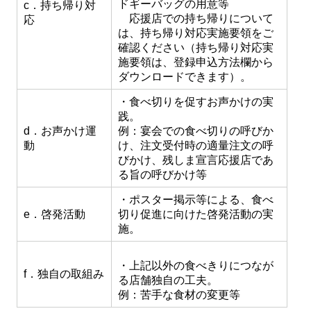
ドギーバッグの用意等
c．持ち帰り対
応援店での持ち帰りについて
応
は、持ち帰り対応実施要領をご
確認ください（持ち帰り対応実
施要領は、登録申込方法欄から
ダウンロードできます）。
・食べ切りを促すお声かけの実
践。
d．お声かけ運
例：宴会での食べ切りの呼びか
動
け、注文受付時の適量注文の呼
びかけ、残しま宣言応援店であ
る旨の呼びかけ等
・ポスター掲示等による、食べ
e．啓発活動
切り促進に向けた啓発活動の実
施。
・上記以外の食べきりにつなが
f．独自の取組み
る店舗独自の工夫。
例：苦手な食材の変更等