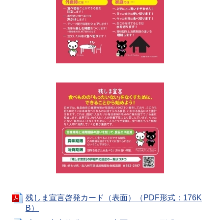
残しま宣言啓発カード（表面）（PDF形式：176K
B）