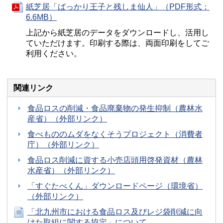
紙芝居「ばっかり王子と残しま仙人」（PDF形式：
6.6MB）
上記から紙芝居のデータをダウンロードし、活用し
ていただけます。印刷する際は、両面印刷をしてご
利用ください。
関連リンク
食品ロスの削減・食品廃棄物の発生抑制（農林水
産省）（外部リンク）
食べもののムダをなくそうプロジェクト（消費者
庁）（外部リンク）
食品ロス削減に資する小売店頭用啓発資材（農林
水産省）（外部リンク）
「すぐたべくん」ダウンロードページ（環境省）
（外部リンク）
「北九州市における食品ロス及びレジ袋削減に向
けた取組に関する協定」について