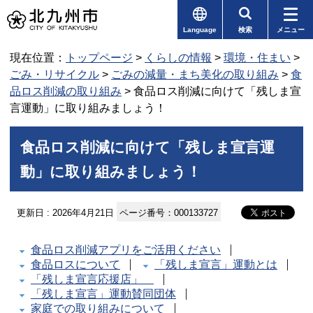
Language
検索
メニュー
現在位置：
トップページ
>
くらしの情報
>
環境・住まい
>
ごみ・リサイクル
>
ごみの減量・まち美化の取り組み
>
食
品ロス削減の取り組み
> 食品ロス削減に向けて「残しま宣
言運動」に取り組みましょう！
食品ロス削減に向けて「残しま宣言運
動」に取り組みましょう！
更新日 : 2026年4月21日
ページ番号：000133727
食品ロス削減アプリをご活用ください
食品ロスについて
「残しま宣言」運動とは
「残しま宣言応援店」
「残しま宣言」運動賛同団体
家庭での取り組みについて