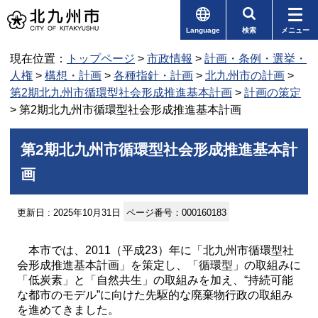
Language
検索
メニュー
現在位置：
トップページ
>
市政情報
>
計画・条例・選挙・
人権
>
構想・計画
>
各種指針・計画
>
北九州市の計画
>
第2期北九州市循環型社会形成推進基本計画
>
計画の策定
> 第2期北九州市循環型社会形成推進基本計画
第2期北九州市循環型社会形成推進基本計
画
更新日 : 2025年10月31日
ページ番号：000160183
本市では、2011（平成23）年に「北九州市循環型社
会形成推進基本計画」を策定し、「循環型」の取組みに
「低炭素」と「自然共生」の取組みを加え、“持続可能
な都市のモデル”に向けた先駆的な廃棄物行政の取組み
を進めてきました。