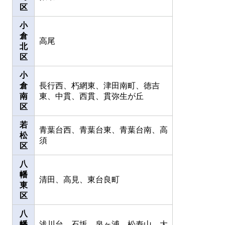
区
小
倉
高尾
北
区
小
倉
長行西、
朽網東、津田南町、徳吉
南
東、中貫、西貫、貫弥生が丘
区
若
青葉台西、青葉台東、青葉台南、高
松
須
区
八
幡
清田、高見、
東台良町
東
区
八
幡
浅川台、石坂、泉ヶ浦、松寿山、大