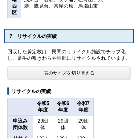
西
膳、鷹見台、茶屋の原、馬場山東
区
7 リサイクルの実績
回収した剪定枝は、民間のリサイクル施設でチップ化
し、畜牛の敷きわらや堆肥にリサイクルされています。
表のサイズを切り替える
リサイクルの実績
令和5
令和6
令和7
年度
年度
年度
申込み
29団
29団
29団
団体数
体
体
体