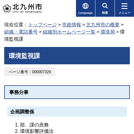
Language
検索
メニュー
現在位置：
トップページ
>
市政情報
>
北九州市の概要
>
組織・電話番号
>
組織別ホームページ一覧
>
環境局
> 環
境監視課
環境監視課
ページ番号：000007329
事務分掌
企画調整係
部、課の庶務
環境影響評価法