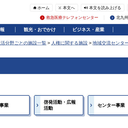
ホーム
本文へ
本文を読み上げる
救急医療テレフォンセンター
北九
報
観光・おでかけ
ビジネス・産業
生活分野ごとの施設一覧
>
人権に関する施設
>
地域交流センタ
啓発活動・広報
事業
センター事業
活動