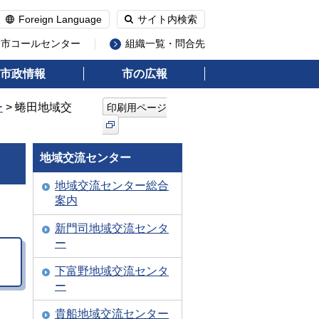
Foreign Language
サイト内検索
州市コールセンター
組織一覧・問合先
市政情報
市の広報
ー
> 蜷田地域交
印刷用ページ
地域交流センター
地域交流センター総合
案内
新門司地域交流センタ
ー
下富野地域交流センタ
ー
貴船地域交流センター