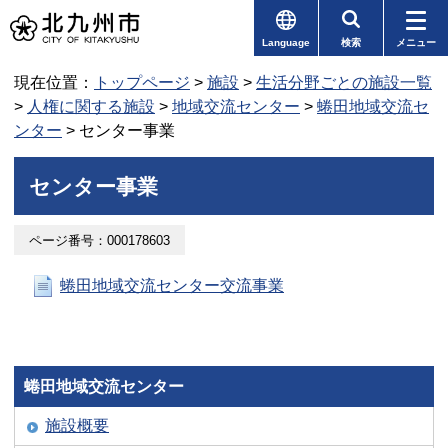
Language
検索
メニュー
現在位置：
トップページ
>
施設
>
生活分野ごとの施設一覧
>
人権に関する施設
>
地域交流センター
>
蜷田地域交流セ
ンター
> センター事業
センター事業
ページ番号：000178603
蜷田地域交流センター交流事業
蜷田地域交流センター
施設概要