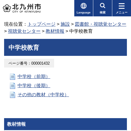
Language
検索
メニュー
現在位置：
トップページ
>
施設
>
図書館・視聴覚センター
>
視聴覚センター
>
教材情報
> 中学校教育
中学校教育
ページ番号：000001432
中学校（前期）
中学校（後期）
その他の教材（中学校）
教材情報